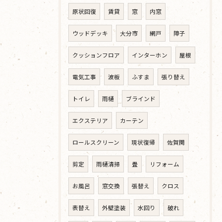
原状回復
賃貸
窓
内窓
ウッドデッキ
大分市
網戸
障子
クッションフロア
インターホン
屋根
電気工事
波板
ふすま
張り替え
トイレ
雨樋
ブラインド
エクステリア
カーテン
ロールスクリーン
現状復帰
佐賀関
剪定
雨樋清掃
畳
リフォーム
お風呂
窓交換
張替え
クロス
表替え
外壁塗装
水回り
破れ