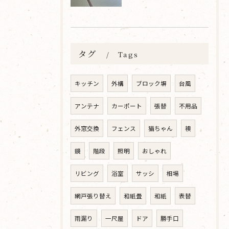
タグ
Tags
キッチン
外構
ブロック塀
台風
アンテナ
カーポート
張替
不用品
外窓交換
フェンス
猫ちゃん
襖
鏡
階段
照明
おしゃれ
リビング
浴室
サッシ
相場
網戸張り替え
和紙畳
和紙
表替
雨漏り
一尺屋
ドア
勝手口