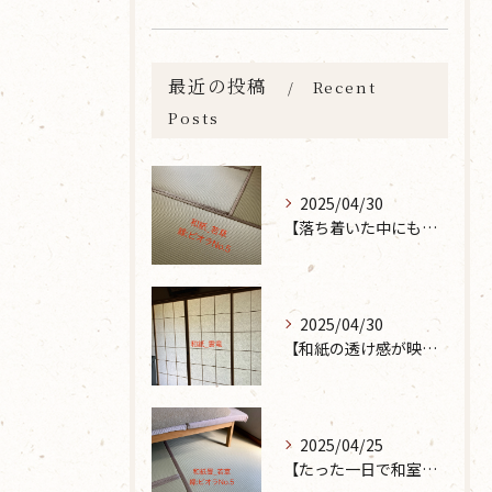
最近の投稿
Recent
Posts
2025/04/30
【落ち着いた中にも華やかな雰囲気を】大分市で畳の表替えなら 張替本舗 金沢屋 坂ノ市店へ
2025/04/30
【和紙の透け感が映えるとても素敵な空間に】大分市で障子の張り替えなら 張替本舗 金沢屋 坂ノ市店へ
2025/04/25
【たった一日で和室が生まれ変わった話】畳の表替えなら 張替本舗 金沢屋 坂ノ市店へ