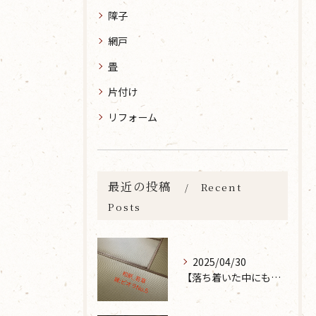
障子
網戸
畳
片付け
リフォーム
最近の投稿
Recent
Posts
2025/04/30
【落ち着いた中にも華やかな雰囲気を】大分市で畳の表替えなら 張替本舗 金沢屋 坂ノ市店へ