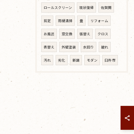
ロールスクリーン
現状復帰
佐賀関
剪定
雨樋清掃
畳
リフォーム
お風呂
窓交換
張替え
クロス
表替え
外壁塗装
水回り
破れ
汚れ
劣化
新調
モダン
臼杵市