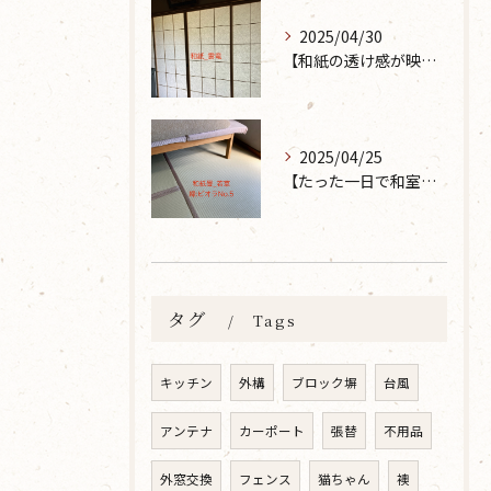
2025/04/30
【和紙の透け感が映えるとても素敵な空間に】大分市で障子の張り替えなら 張替本舗 金沢屋 坂ノ市店へ
2025/04/25
【たった一日で和室が生まれ変わった話】畳の表替えなら 張替本舗 金沢屋 坂ノ市店へ
タグ
Tags
キッチン
外構
ブロック塀
台風
アンテナ
カーポート
張替
不用品
外窓交換
フェンス
猫ちゃん
襖