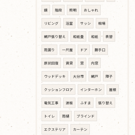
鏡
階段
照明
おしゃれ
リビング
浴室
サッシ
相場
網戸張り替え
和紙畳
和紙
表替
雨漏り
一尺屋
ドア
勝手口
原状回復
賃貸
窓
内窓
ウッドデッキ
大分市
網戸
障子
クッションフロア
インターホン
屋根
電気工事
波板
ふすま
張り替え
トイレ
雨樋
ブラインド
エクステリア
カーテン