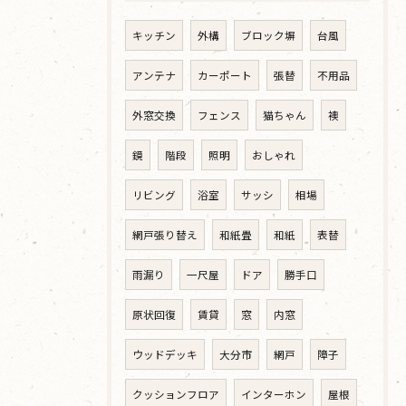
キッチン
外構
ブロック塀
台風
アンテナ
カーポート
張替
不用品
外窓交換
フェンス
猫ちゃん
襖
鏡
階段
照明
おしゃれ
リビング
浴室
サッシ
相場
網戸張り替え
和紙畳
和紙
表替
雨漏り
一尺屋
ドア
勝手口
原状回復
賃貸
窓
内窓
ウッドデッキ
大分市
網戸
障子
クッションフロア
インターホン
屋根