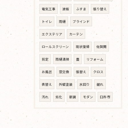
電気工事
波板
ふすま
張り替え
トイレ
雨樋
ブラインド
エクステリア
カーテン
ロールスクリーン
現状復帰
佐賀関
剪定
雨樋清掃
畳
リフォーム
お風呂
窓交換
張替え
クロス
表替え
外壁塗装
水回り
破れ
汚れ
劣化
新調
モダン
臼杵市