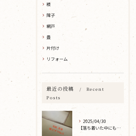
襖
障子
網戸
畳
片付け
リフォーム
最近の投稿
Recent
Posts
2025/04/30
【落ち着いた中にも華やかな雰囲気を】大分市で畳の表替えなら 張替本舗 金沢屋 坂ノ市店へ