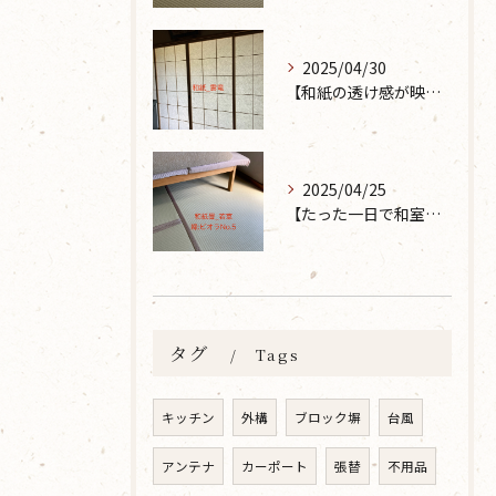
2025/04/30
【和紙の透け感が映えるとても素敵な空間に】大分市で障子の張り替えなら 張替本舗 金沢屋 坂ノ市店へ
2025/04/25
【たった一日で和室が生まれ変わった話】畳の表替えなら 張替本舗 金沢屋 坂ノ市店へ
タグ
Tags
キッチン
外構
ブロック塀
台風
アンテナ
カーポート
張替
不用品