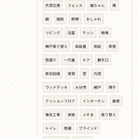
外窓交換
フェンス
猫ちゃん
襖
鏡
階段
照明
おしゃれ
リビング
浴室
サッシ
相場
網戸張り替え
和紙畳
和紙
表替
雨漏り
一尺屋
ドア
勝手口
原状回復
賃貸
窓
内窓
ウッドデッキ
大分市
網戸
障子
クッションフロア
インターホン
屋根
電気工事
波板
ふすま
張り替え
トイレ
雨樋
ブラインド