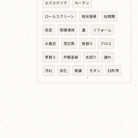
エクステリア
カーテン
ロールスクリーン
現状復帰
佐賀関
剪定
雨樋清掃
畳
リフォーム
お風呂
窓交換
張替え
クロス
表替え
外壁塗装
水回り
破れ
汚れ
劣化
新調
モダン
臼杵市