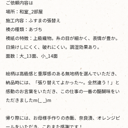
ご依頼内容は
場所：和室_2部屋
施工内容：ふすまの張替え
襖の種類：あづち
襖紙の特徴：上級織物。糸の目が細かく、表情が豊か。
日焼けしにくく、破れにくい。調湿効果あり。
面数：大_13面、小_14面
絵柄は高級感と重厚感のある無地柄を選んでいただき、
納品時には、「張り替えてよかった〜。全然違う！」と
感動のお言葉をいただき、この仕事の一番の醍醐味をい
ただきましたm(_ _)m
帰り際には、お母様手作りの赤飯、奈良漬、オレンジピ
ールをいただき、これまた感謝です！