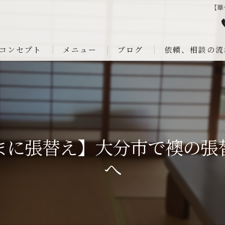
【華
コンセプト
メニュー
ブログ
依頼、相談の流
まに張替え】大分市で襖の張
へ