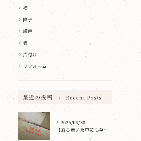
襖
障子
網戸
畳
片付け
リフォーム
最近の投稿
Recent Posts
2025/04/30
【落ち着いた中にも華やかな雰囲気を】大分市で畳の表替えなら 張替本舗 金沢屋 坂ノ市店へ