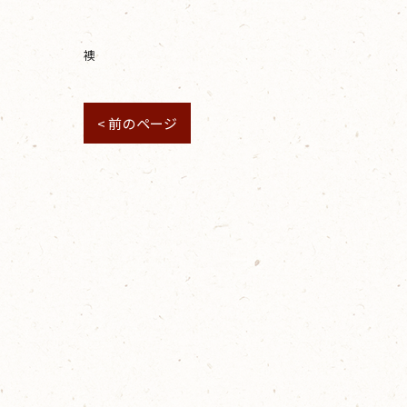
襖
< 前のページ