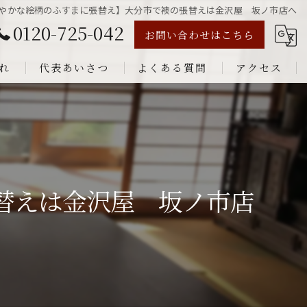
やかな絵柄のふすまに張替え】大分市で襖の張替えは金沢屋 坂ノ市店へ
0120-725-042
お問い合わせはこちら
れ
代表あいさつ
よくある質問
アクセス
替えは金沢屋 坂ノ市店