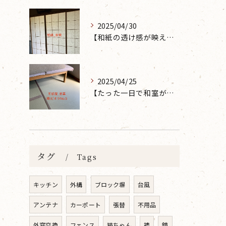
2025/04/30
【和紙の透け感が映えるとても素敵な空間に】大分市で障子の張り替えなら 張替本舗 金沢屋 坂ノ市店へ
2025/04/25
【たった一日で和室が生まれ変わった話】畳の表替えなら 張替本舗 金沢屋 坂ノ市店へ
タグ
Tags
キッチン
外構
ブロック塀
台風
アンテナ
カーポート
張替
不用品
外窓交換
フェンス
猫ちゃん
襖
鏡