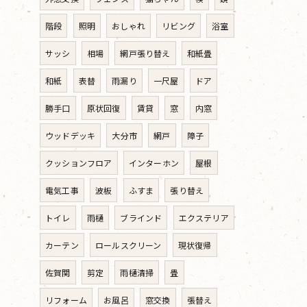
階段
照明
おしゃれ
リビング
浴室
サッシ
相場
網戸張り替え
和紙畳
和紙
表替
雨漏り
一尺屋
ドア
勝手口
原状回復
賃貸
窓
内窓
ウッドデッキ
大分市
網戸
障子
クッションフロア
インターホン
屋根
電気工事
波板
ふすま
張り替え
トイレ
雨樋
ブラインド
エクステリア
カーテン
ロールスクリーン
現状復帰
佐賀関
剪定
雨樋清掃
畳
リフォーム
お風呂
窓交換
張替え