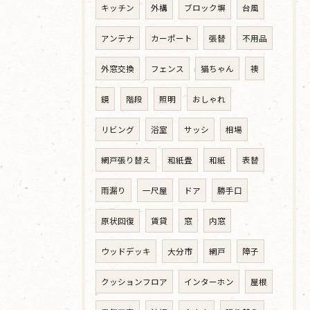
キッチン
外構
ブロック塀
台風
アンテナ
カーポート
張替
不用品
外窓交換
フェンス
猫ちゃん
襖
鏡
階段
照明
おしゃれ
リビング
浴室
サッシ
相場
網戸張り替え
和紙畳
和紙
表替
雨漏り
一尺屋
ドア
勝手口
原状回復
賃貸
窓
内窓
ウッドデッキ
大分市
網戸
障子
クッションフロア
インターホン
屋根