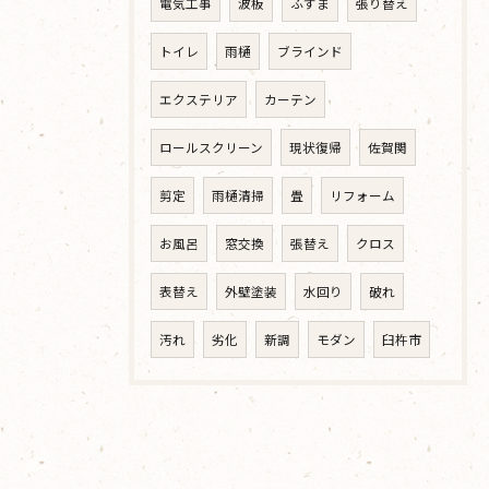
電気工事
波板
ふすま
張り替え
トイレ
雨樋
ブラインド
エクステリア
カーテン
ロールスクリーン
現状復帰
佐賀関
剪定
雨樋清掃
畳
リフォーム
お風呂
窓交換
張替え
クロス
表替え
外壁塗装
水回り
破れ
汚れ
劣化
新調
モダン
臼杵市