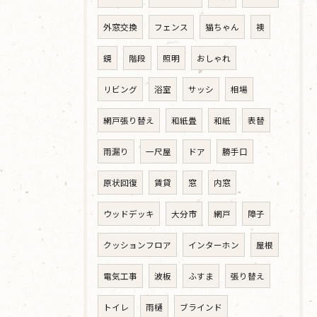
外窓交換
フェンス
猫ちゃん
襖
鏡
階段
照明
おしゃれ
リビング
浴室
サッシ
相場
網戸張り替え
和紙畳
和紙
表替
雨漏り
一尺屋
ドア
勝手口
原状回復
賃貸
窓
内窓
ウッドデッキ
大分市
網戸
障子
クッションフロア
インターホン
屋根
電気工事
波板
ふすま
張り替え
トイレ
雨樋
ブラインド