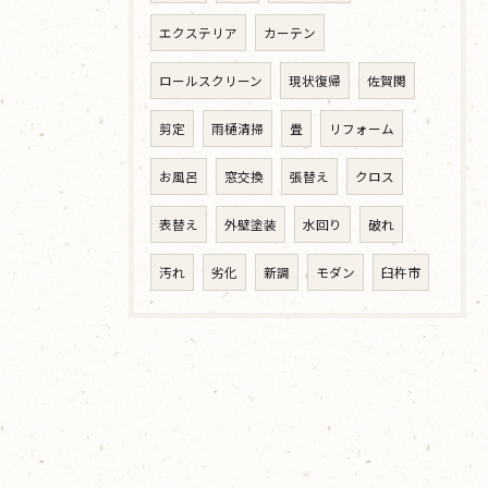
エクステリア
カーテン
ロールスクリーン
現状復帰
佐賀関
剪定
雨樋清掃
畳
リフォーム
お風呂
窓交換
張替え
クロス
表替え
外壁塗装
水回り
破れ
汚れ
劣化
新調
モダン
臼杵市