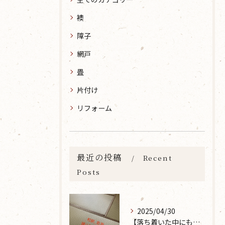
襖
障子
網戸
畳
片付け
リフォーム
最近の投稿
Recent
Posts
2025/04/30
【落ち着いた中にも華やかな雰囲気を】大分市で畳の表替えなら 張替本舗 金沢屋 坂ノ市店へ