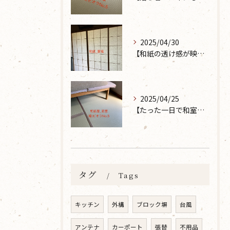
2025/04/30
【和紙の透け感が映えるとても素敵な空間に】大分市で障子の張り替えなら 張替本舗 金沢屋 坂ノ市店へ
2025/04/25
【たった一日で和室が生まれ変わった話】畳の表替えなら 張替本舗 金沢屋 坂ノ市店へ
タグ
Tags
キッチン
外構
ブロック塀
台風
アンテナ
カーポート
張替
不用品