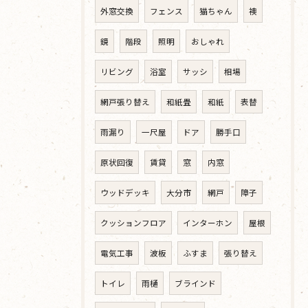
外窓交換
フェンス
猫ちゃん
襖
鏡
階段
照明
おしゃれ
リビング
浴室
サッシ
相場
網戸張り替え
和紙畳
和紙
表替
雨漏り
一尺屋
ドア
勝手口
原状回復
賃貸
窓
内窓
ウッドデッキ
大分市
網戸
障子
クッションフロア
インターホン
屋根
電気工事
波板
ふすま
張り替え
トイレ
雨樋
ブラインド