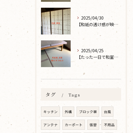
2025/04/30
【和紙の透け感が映えるとても素敵な空間に】大分市で障子の張り替えなら 張替本舗 金沢屋 坂ノ市店へ
2025/04/25
【たった一日で和室が生まれ変わった話】畳の表替えなら 張替本舗 金沢屋 坂ノ市店へ
タグ
Tags
キッチン
外構
ブロック塀
台風
アンテナ
カーポート
張替
不用品