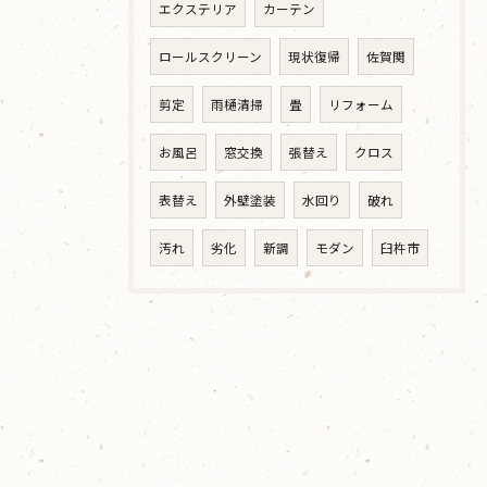
エクステリア
カーテン
ロールスクリーン
現状復帰
佐賀関
剪定
雨樋清掃
畳
リフォーム
お風呂
窓交換
張替え
クロス
表替え
外壁塗装
水回り
破れ
汚れ
劣化
新調
モダン
臼杵市