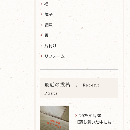
襖
障子
網戸
畳
片付け
リフォーム
最近の投稿
Recent
Posts
2025/04/30
【落ち着いた中にも華やかな雰囲気を】大分市で畳の表替えなら 張替本舗 金沢屋 坂ノ市店へ