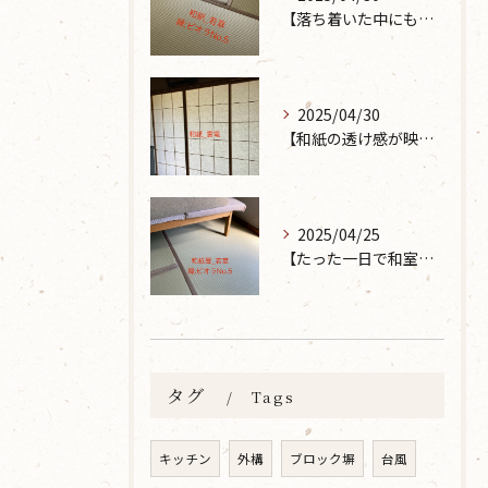
【落ち着いた中にも華やかな雰囲気を】大分市で畳の表替えなら 張替本舗 金沢屋 坂ノ市店へ
2025/04/30
【和紙の透け感が映えるとても素敵な空間に】大分市で障子の張り替えなら 張替本舗 金沢屋 坂ノ市店へ
2025/04/25
【たった一日で和室が生まれ変わった話】畳の表替えなら 張替本舗 金沢屋 坂ノ市店へ
タグ
Tags
キッチン
外構
ブロック塀
台風