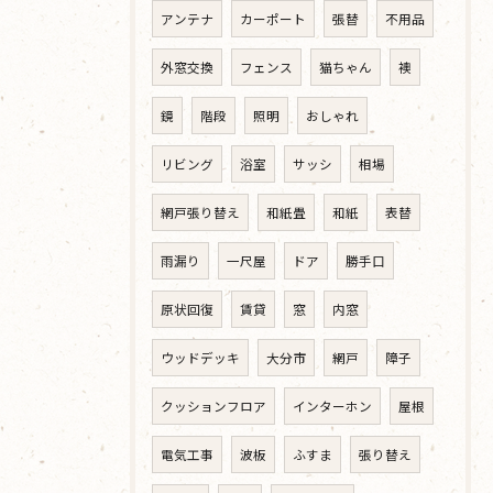
アンテナ
カーポート
張替
不用品
外窓交換
フェンス
猫ちゃん
襖
鏡
階段
照明
おしゃれ
リビング
浴室
サッシ
相場
網戸張り替え
和紙畳
和紙
表替
雨漏り
一尺屋
ドア
勝手口
原状回復
賃貸
窓
内窓
ウッドデッキ
大分市
網戸
障子
クッションフロア
インターホン
屋根
電気工事
波板
ふすま
張り替え