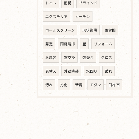
トイレ
雨樋
ブラインド
エクステリア
カーテン
ロールスクリーン
現状復帰
佐賀関
剪定
雨樋清掃
畳
リフォーム
お風呂
窓交換
張替え
クロス
表替え
外壁塗装
水回り
破れ
汚れ
劣化
新調
モダン
臼杵市