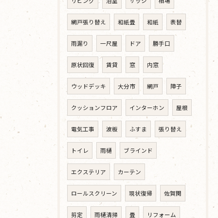
リビング
浴室
サッシ
相場
網戸張り替え
和紙畳
和紙
表替
雨漏り
一尺屋
ドア
勝手口
原状回復
賃貸
窓
内窓
ウッドデッキ
大分市
網戸
障子
クッションフロア
インターホン
屋根
電気工事
波板
ふすま
張り替え
トイレ
雨樋
ブラインド
エクステリア
カーテン
ロールスクリーン
現状復帰
佐賀関
剪定
雨樋清掃
畳
リフォーム