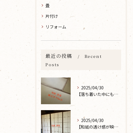
畳
片付け
リフォーム
最近の投稿
Recent
Posts
2025/04/30
【落ち着いた中にも華やかな雰囲気を】大分市で畳の表替えなら 張替本舗 金沢屋 坂ノ市店へ
2025/04/30
【和紙の透け感が映えるとても素敵な空間に】大分市で障子の張り替えなら 張替本舗 金沢屋 坂ノ市店へ