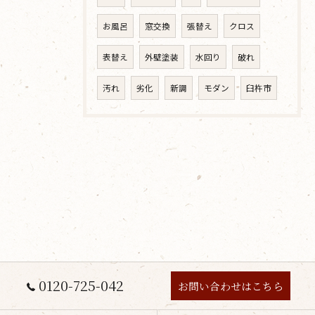
お風呂
窓交換
張替え
クロス
表替え
外壁塗装
水回り
破れ
汚れ
劣化
新調
モダン
臼杵市
0120-725-042
お問い合わせはこちら