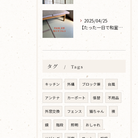
2025/04/25
【たった一日で和室が生まれ変わった話】畳の表替えなら 張替本舗 金沢屋 坂ノ市店へ
タグ
Tags
キッチン
外構
ブロック塀
台風
アンテナ
カーポート
張替
不用品
外窓交換
フェンス
猫ちゃん
襖
鏡
階段
照明
おしゃれ