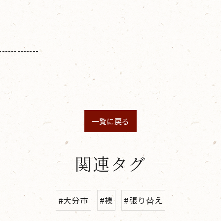
-------------
一覧に戻る
関連タグ
#大分市
#襖
#張り替え