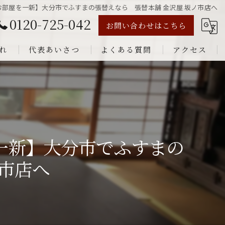
でお部屋を一新】大分市でふすまの張替えなら 張替本舗 金沢屋 坂ノ市店へ
0120-725-042
お問い合わせはこちら
れ
代表あいさつ
よくある質問
アクセス
を一新】大分市でふすまの
ノ市店へ