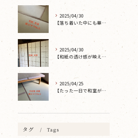
2025/04/30
【落ち着いた中にも華やかな雰囲気を】大分市で畳の表替えなら 張替本舗 金沢屋 坂ノ市店へ
2025/04/30
【和紙の透け感が映えるとても素敵な空間に】大分市で障子の張り替えなら 張替本舗 金沢屋 坂ノ市店へ
2025/04/25
【たった一日で和室が生まれ変わった話】畳の表替えなら 張替本舗 金沢屋 坂ノ市店へ
タグ
Tags