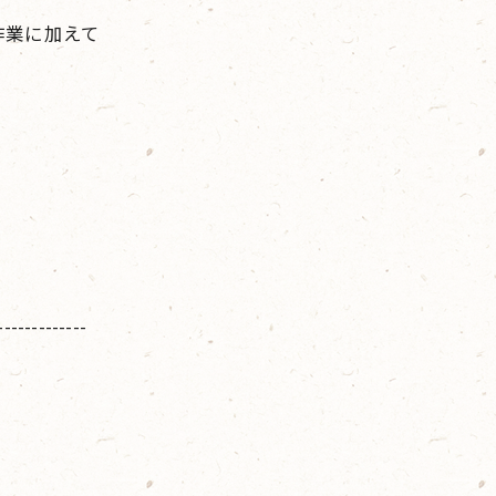
作業に加えて
-------------