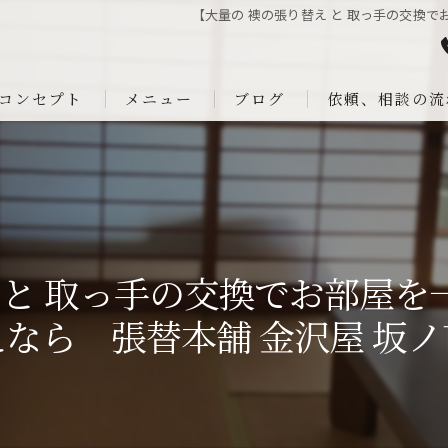
【大量の 襖の張り替え と 取っ手の交換
コンセプト
メニュー
ブログ
依頼、相談の流
 と 取っ手の交換でお部屋
なら 張替本舗 金沢屋 坂