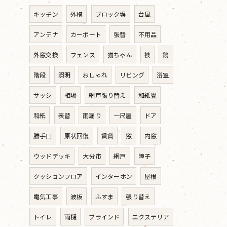
キッチン
外構
ブロック塀
台風
アンテナ
カーポート
張替
不用品
外窓交換
フェンス
猫ちゃん
襖
鏡
階段
照明
おしゃれ
リビング
浴室
サッシ
相場
網戸張り替え
和紙畳
和紙
表替
雨漏り
一尺屋
ドア
勝手口
原状回復
賃貸
窓
内窓
ウッドデッキ
大分市
網戸
障子
クッションフロア
インターホン
屋根
電気工事
波板
ふすま
張り替え
トイレ
雨樋
ブラインド
エクステリア