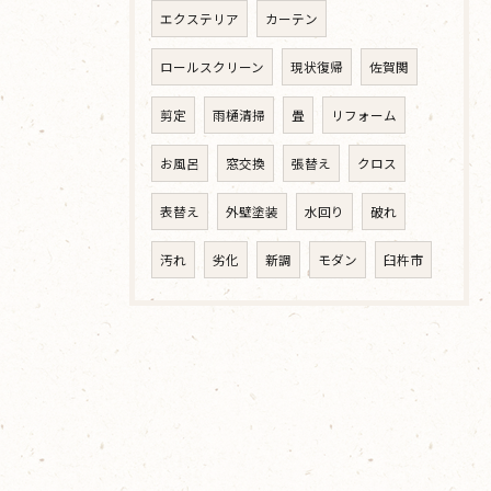
エクステリア
カーテン
ロールスクリーン
現状復帰
佐賀関
剪定
雨樋清掃
畳
リフォーム
お風呂
窓交換
張替え
クロス
表替え
外壁塗装
水回り
破れ
汚れ
劣化
新調
モダン
臼杵市