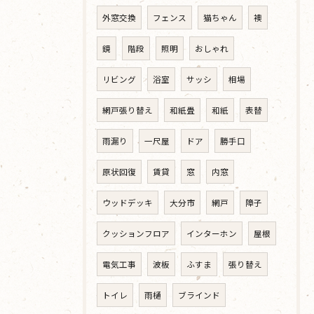
外窓交換
フェンス
猫ちゃん
襖
鏡
階段
照明
おしゃれ
リビング
浴室
サッシ
相場
網戸張り替え
和紙畳
和紙
表替
雨漏り
一尺屋
ドア
勝手口
原状回復
賃貸
窓
内窓
ウッドデッキ
大分市
網戸
障子
クッションフロア
インターホン
屋根
電気工事
波板
ふすま
張り替え
トイレ
雨樋
ブラインド