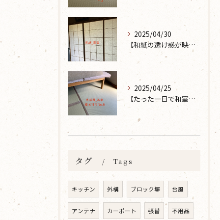
2025/04/30
【和紙の透け感が映えるとても素敵な空間に】大分市で障子の張り替えなら 張替本舗 金沢屋 坂ノ市店へ
2025/04/25
【たった一日で和室が生まれ変わった話】畳の表替えなら 張替本舗 金沢屋 坂ノ市店へ
タグ
Tags
キッチン
外構
ブロック塀
台風
アンテナ
カーポート
張替
不用品