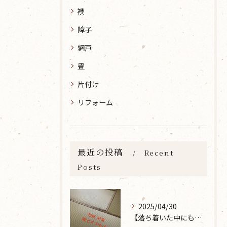
襖
障子
網戸
畳
片付け
リフォーム
最近の投稿
Recent
Posts
2025/04/30
【落ち着いた中にも華やかな雰囲気を】大分市で畳の表替えなら 張替本舗 金沢屋 坂ノ市店へ