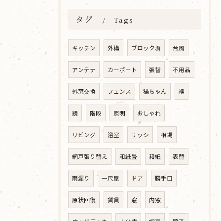
タグ
Tags
キッチン
外構
ブロック塀
台風
アンテナ
カーポート
張替
不用品
外窓交換
フェンス
猫ちゃん
襖
鏡
階段
照明
おしゃれ
リビング
浴室
サッシ
相場
網戸張り替え
和紙畳
和紙
表替
雨漏り
一尺屋
ドア
勝手口
原状回復
賃貸
窓
内窓