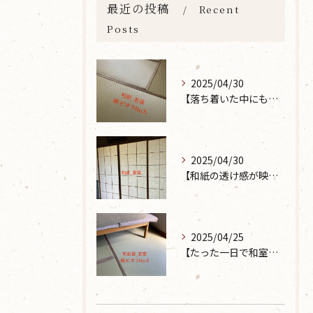
最近の投稿
Recent
Posts
2025/04/30
【落ち着いた中にも華やかな雰囲気を】大分市で畳の表替えなら 張替本舗 金沢屋 坂ノ市店へ
2025/04/30
【和紙の透け感が映えるとても素敵な空間に】大分市で障子の張り替えなら 張替本舗 金沢屋 坂ノ市店へ
2025/04/25
【たった一日で和室が生まれ変わった話】畳の表替えなら 張替本舗 金沢屋 坂ノ市店へ