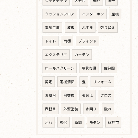
ウッドデッキ
大分市
網戸
障子
クッションフロア
インターホン
屋根
電気工事
波板
ふすま
張り替え
トイレ
雨樋
ブラインド
エクステリア
カーテン
ロールスクリーン
現状復帰
佐賀関
剪定
雨樋清掃
畳
リフォーム
お風呂
窓交換
張替え
クロス
表替え
外壁塗装
水回り
破れ
汚れ
劣化
新調
モダン
臼杵市