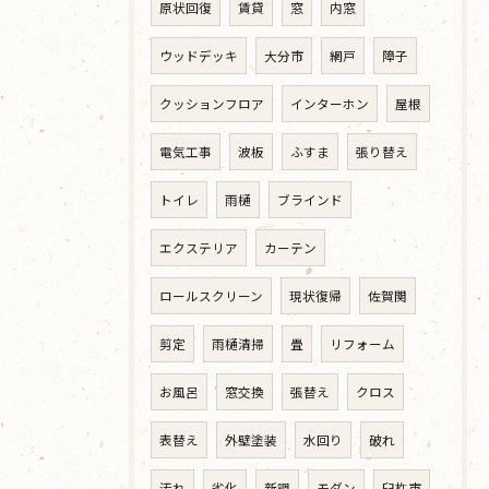
原状回復
賃貸
窓
内窓
ウッドデッキ
大分市
網戸
障子
クッションフロア
インターホン
屋根
電気工事
波板
ふすま
張り替え
トイレ
雨樋
ブラインド
エクステリア
カーテン
ロールスクリーン
現状復帰
佐賀関
剪定
雨樋清掃
畳
リフォーム
お風呂
窓交換
張替え
クロス
表替え
外壁塗装
水回り
破れ
汚れ
劣化
新調
モダン
臼杵市