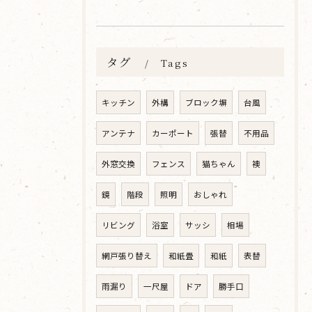
タグ
Tags
キッチン
外構
ブロック塀
台風
アンテナ
カーポート
張替
不用品
外窓交換
フェンス
猫ちゃん
襖
鏡
階段
照明
おしゃれ
リビング
浴室
サッシ
相場
網戸張り替え
和紙畳
和紙
表替
雨漏り
一尺屋
ドア
勝手口