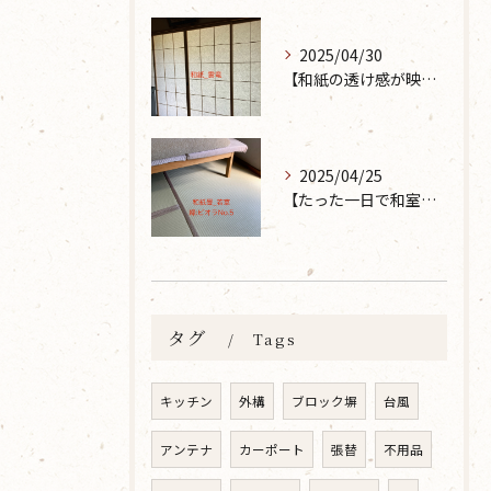
2025/04/30
【和紙の透け感が映えるとても素敵な空間に】大分市で障子の張り替えなら 張替本舗 金沢屋 坂ノ市店へ
2025/04/25
【たった一日で和室が生まれ変わった話】畳の表替えなら 張替本舗 金沢屋 坂ノ市店へ
タグ
Tags
キッチン
外構
ブロック塀
台風
アンテナ
カーポート
張替
不用品