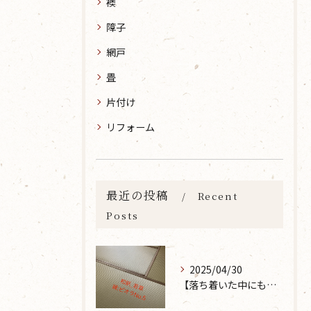
襖
障子
網戸
畳
片付け
リフォーム
最近の投稿
Recent
Posts
2025/04/30
【落ち着いた中にも華やかな雰囲気を】大分市で畳の表替えなら 張替本舗 金沢屋 坂ノ市店へ