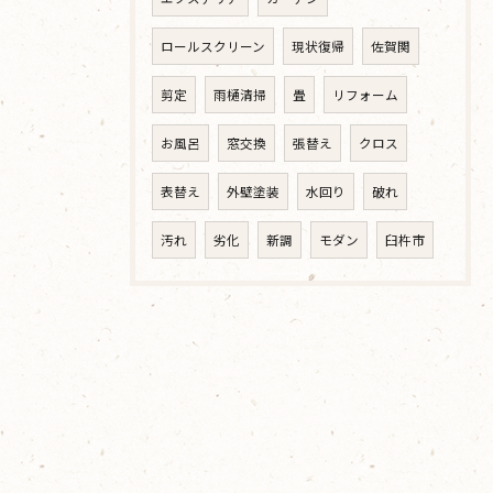
ロールスクリーン
現状復帰
佐賀関
剪定
雨樋清掃
畳
リフォーム
お風呂
窓交換
張替え
クロス
表替え
外壁塗装
水回り
破れ
汚れ
劣化
新調
モダン
臼杵市