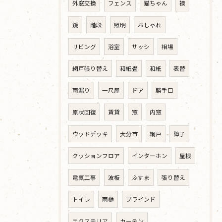
外窓交換
フェンス
猫ちゃん
襖
鏡
階段
照明
おしゃれ
リビング
浴室
サッシ
相場
網戸張り替え
和紙畳
和紙
表替
雨漏り
一尺屋
ドア
勝手口
原状回復
賃貸
窓
内窓
ウッドデッキ
大分市
網戸
障子
クッションフロア
インターホン
屋根
電気工事
波板
ふすま
張り替え
トイレ
雨樋
ブラインド
エクステリア
カーテン