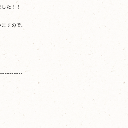
ました！！
いますので、
-------------