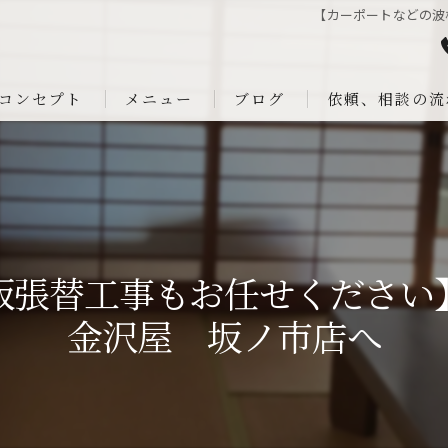
【カーポートなどの波
コンセプト
メニュー
ブログ
依頼、相談の流
板張替工事もお任せください
金沢屋 坂ノ市店へ