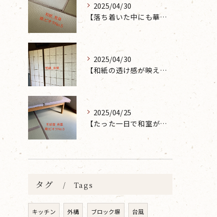
2025/04/30
【落ち着いた中にも華やかな雰囲気を】大分市で畳の表替えなら 張替本舗 金沢屋 坂ノ市店へ
2025/04/30
【和紙の透け感が映えるとても素敵な空間に】大分市で障子の張り替えなら 張替本舗 金沢屋 坂ノ市店へ
2025/04/25
【たった一日で和室が生まれ変わった話】畳の表替えなら 張替本舗 金沢屋 坂ノ市店へ
タグ
Tags
キッチン
外構
ブロック塀
台風