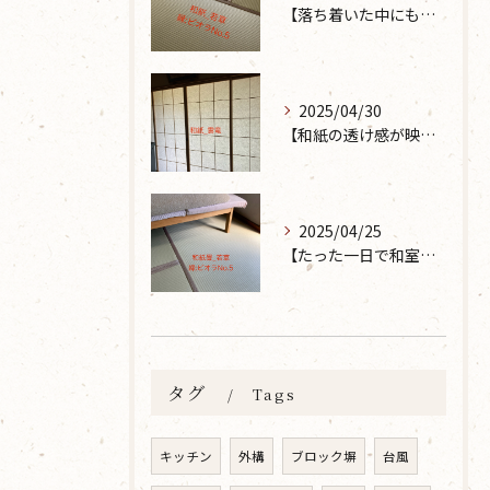
【落ち着いた中にも華やかな雰囲気を】大分市で畳の表替えなら 張替本舗 金沢屋 坂ノ市店へ
2025/04/30
【和紙の透け感が映えるとても素敵な空間に】大分市で障子の張り替えなら 張替本舗 金沢屋 坂ノ市店へ
2025/04/25
【たった一日で和室が生まれ変わった話】畳の表替えなら 張替本舗 金沢屋 坂ノ市店へ
タグ
Tags
キッチン
外構
ブロック塀
台風