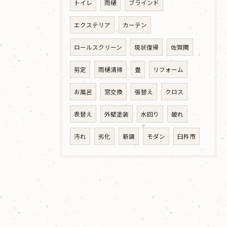
トイレ
雨樋
ブラインド
エクステリア
カーテン
ロールスクリーン
現状復帰
佐賀関
剪定
雨樋清掃
畳
リフォーム
お風呂
窓交換
張替え
クロス
表替え
外壁塗装
水回り
破れ
汚れ
劣化
新調
モダン
臼杵市