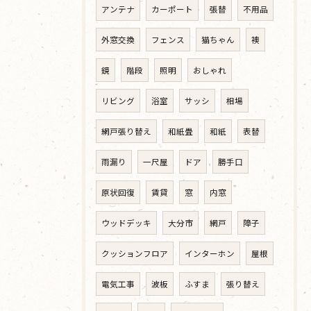
アンテナ
カーポート
張替
不用品
外窓交換
フェンス
猫ちゃん
襖
鏡
階段
照明
おしゃれ
リビング
浴室
サッシ
相場
網戸張り替え
和紙畳
和紙
表替
雨漏り
一尺屋
ドア
勝手口
原状回復
賃貸
窓
内窓
ウッドデッキ
大分市
網戸
障子
クッションフロア
インターホン
屋根
電気工事
波板
ふすま
張り替え