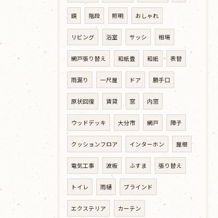
鏡
階段
照明
おしゃれ
リビング
浴室
サッシ
相場
網戸張り替え
和紙畳
和紙
表替
雨漏り
一尺屋
ドア
勝手口
原状回復
賃貸
窓
内窓
ウッドデッキ
大分市
網戸
障子
クッションフロア
インターホン
屋根
電気工事
波板
ふすま
張り替え
トイレ
雨樋
ブラインド
エクステリア
カーテン