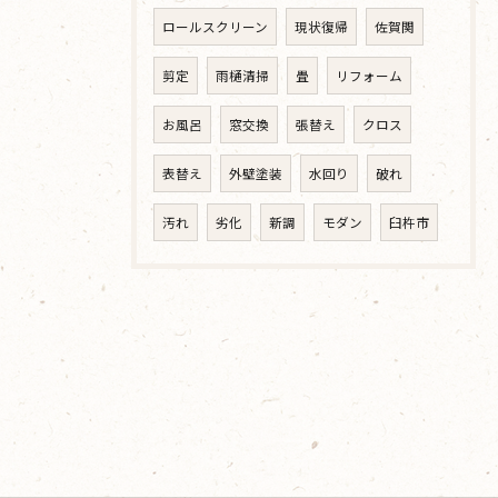
ロールスクリーン
現状復帰
佐賀関
剪定
雨樋清掃
畳
リフォーム
お風呂
窓交換
張替え
クロス
表替え
外壁塗装
水回り
破れ
汚れ
劣化
新調
モダン
臼杵市