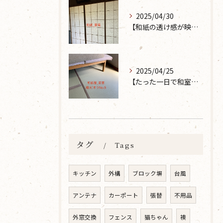
2025/04/30
【和紙の透け感が映えるとても素敵な空間に】大分市で障子の張り替えなら 張替本舗 金沢屋 坂ノ市店へ
2025/04/25
【たった一日で和室が生まれ変わった話】畳の表替えなら 張替本舗 金沢屋 坂ノ市店へ
タグ
Tags
キッチン
外構
ブロック塀
台風
アンテナ
カーポート
張替
不用品
外窓交換
フェンス
猫ちゃん
襖