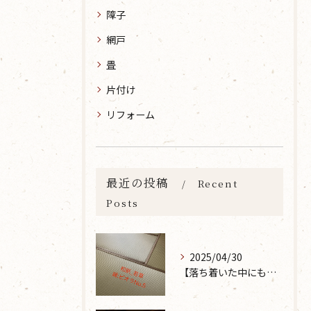
障子
網戸
畳
片付け
リフォーム
最近の投稿
Recent
Posts
2025/04/30
【落ち着いた中にも華やかな雰囲気を】大分市で畳の表替えなら 張替本舗 金沢屋 坂ノ市店へ