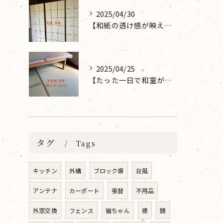
2025/04/30
【和紙の透け感が映えるとても素敵な空間に】大分市で障子の張り替えなら 張替本舗 金沢屋 坂ノ市店へ
2025/04/25
【たった一日で和室が生まれ変わった話】畳の表替えなら 張替本舗 金沢屋 坂ノ市店へ
タグ
Tags
キッチン
外構
ブロック塀
台風
アンテナ
カーポート
張替
不用品
外窓交換
フェンス
猫ちゃん
襖
鏡