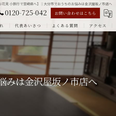
お花見 小旅行で宮崎県へ】｜大分市でおうちのお悩みは金沢屋坂ノ市店へ
0120-725-042
お問い合わせはこちら
れ
代表あいさつ
よくある質問
アクセス
悩みは金沢屋坂ノ市店へ