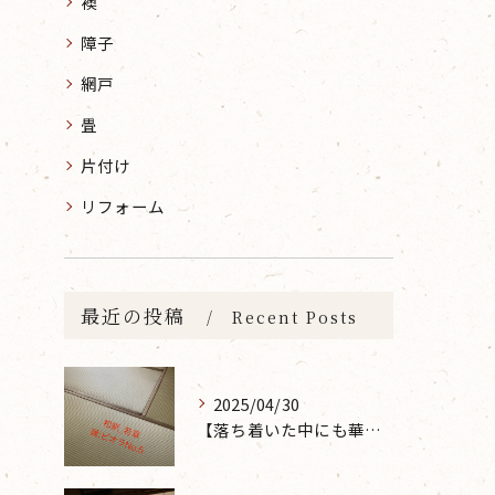
襖
障子
網戸
畳
片付け
リフォーム
最近の投稿
Recent Posts
2025/04/30
【落ち着いた中にも華やかな雰囲気を】大分市で畳の表替えなら 張替本舗 金沢屋 坂ノ市店へ