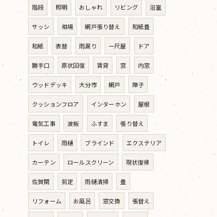
階段
照明
おしゃれ
リビング
浴室
サッシ
相場
網戸張り替え
和紙畳
和紙
表替
雨漏り
一尺屋
ドア
勝手口
原状回復
賃貸
窓
内窓
ウッドデッキ
大分市
網戸
障子
クッションフロア
インターホン
屋根
電気工事
波板
ふすま
張り替え
トイレ
雨樋
ブラインド
エクステリア
カーテン
ロールスクリーン
現状復帰
佐賀関
剪定
雨樋清掃
畳
リフォーム
お風呂
窓交換
張替え