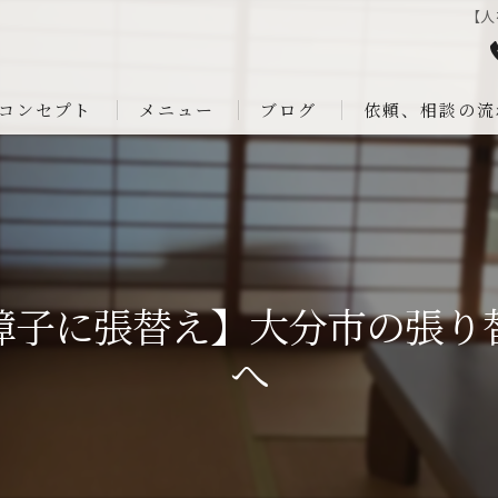
【人
コンセプト
メニュー
ブログ
依頼、相談の流
障子に張替え】大分市の張り
へ