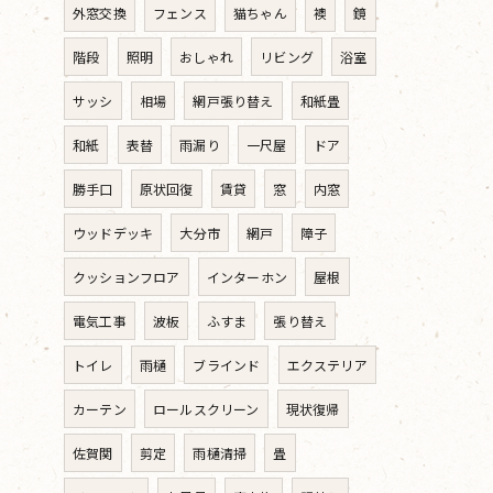
外窓交換
フェンス
猫ちゃん
襖
鏡
階段
照明
おしゃれ
リビング
浴室
サッシ
相場
網戸張り替え
和紙畳
和紙
表替
雨漏り
一尺屋
ドア
勝手口
原状回復
賃貸
窓
内窓
ウッドデッキ
大分市
網戸
障子
クッションフロア
インターホン
屋根
電気工事
波板
ふすま
張り替え
トイレ
雨樋
ブラインド
エクステリア
カーテン
ロールスクリーン
現状復帰
佐賀関
剪定
雨樋清掃
畳