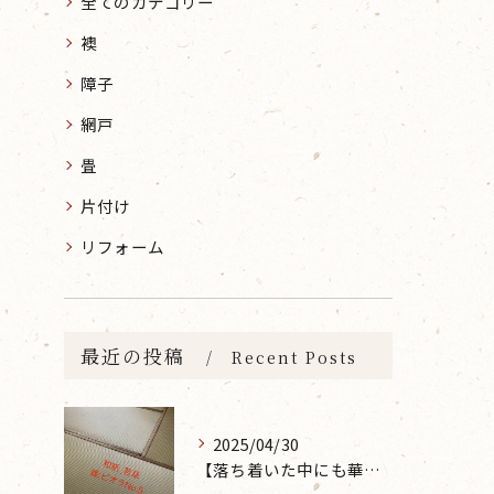
全てのカテゴリー
襖
障子
網戸
畳
片付け
リフォーム
最近の投稿
Recent Posts
2025/04/30
【落ち着いた中にも華やかな雰囲気を】大分市で畳の表替えなら 張替本舗 金沢屋 坂ノ市店へ