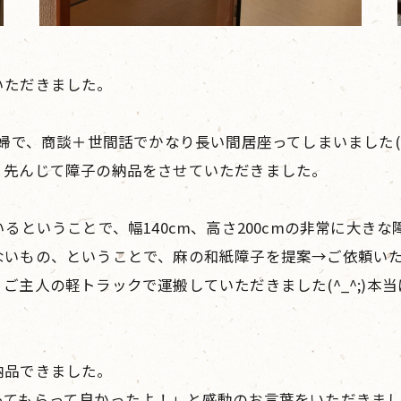
いただきました。
夫婦で、商談＋世間話でかなり長い間居座ってしまいました(
、先んじて障子の納品をさせていただきました。
るということで、幅140cm、高さ200cmの非常に大き
ないもの、ということで、麻の和紙障子を提案→ご依頼い
主人の軽トラックで運搬していただきました(^_^;)本
納品できました。
ってもらって良かったよ！」と感動のお言葉をいただきま