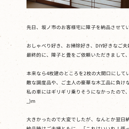
先日、坂ノ市のお客様宅に障子を納品させて
おしゃべり好き、お掃除好き、DIY好きなご
最終的に、障子と畳をご依頼いただきまして
本来なら4枚建のところを2枚の大開口にしてい
敵な調度品や、ご主人の豪華な木工品に負け
私の車にはギリギリ乗りそうになかったので、ご
_)m
大きかったので大変でしたが、なんとか翌日
納品時はご夫婦ともに、「これはいいね！張