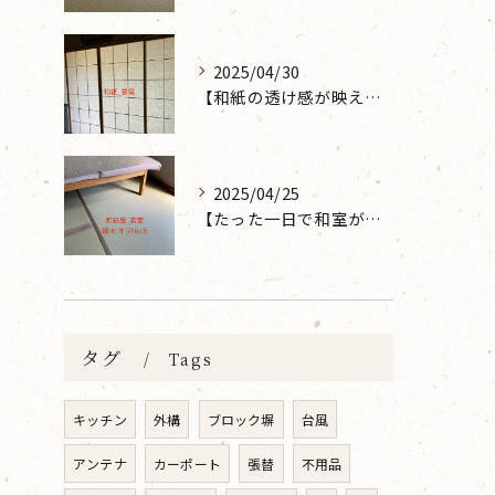
2025/04/30
【和紙の透け感が映えるとても素敵な空間に】大分市で障子の張り替えなら 張替本舗 金沢屋 坂ノ市店へ
2025/04/25
【たった一日で和室が生まれ変わった話】畳の表替えなら 張替本舗 金沢屋 坂ノ市店へ
タグ
Tags
キッチン
外構
ブロック塀
台風
アンテナ
カーポート
張替
不用品