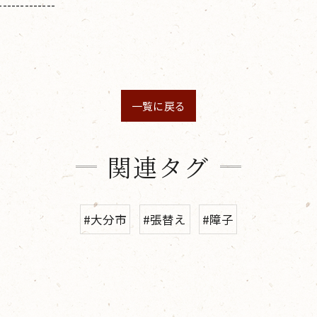
-------------
一覧に戻る
関連タグ
#大分市
#張替え
#障子