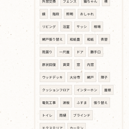
外窓交換
フェンス
猫ちゃん
襖
鏡
階段
照明
おしゃれ
リビング
浴室
サッシ
相場
網戸張り替え
和紙畳
和紙
表替
雨漏り
一尺屋
ドア
勝手口
原状回復
賃貸
窓
内窓
ウッドデッキ
大分市
網戸
障子
クッションフロア
インターホン
屋根
電気工事
波板
ふすま
張り替え
トイレ
雨樋
ブラインド
エクステリア
カーテン