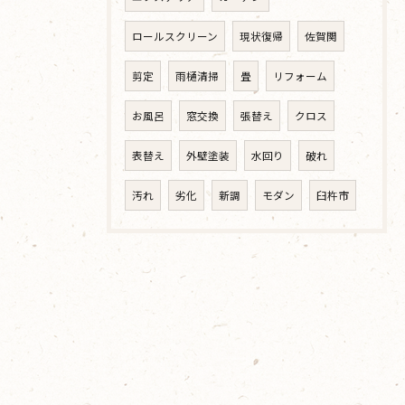
ロールスクリーン
現状復帰
佐賀関
剪定
雨樋清掃
畳
リフォーム
お風呂
窓交換
張替え
クロス
表替え
外壁塗装
水回り
破れ
汚れ
劣化
新調
モダン
臼杵市