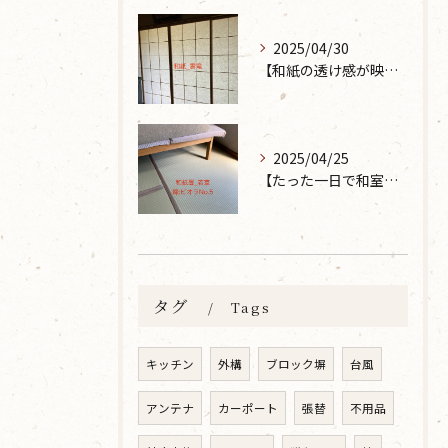
2025/04/30
【和紙の透け感が映えるとても素敵な空間に】大分市で障子の張り替えなら 張替本舗 金沢屋 坂ノ市店へ
2025/04/25
【たった一日で和室が生まれ変わった話】畳の表替えなら 張替本舗 金沢屋 坂ノ市店へ
タグ
Tags
キッチン
外構
ブロック塀
台風
アンテナ
カーポート
張替
不用品