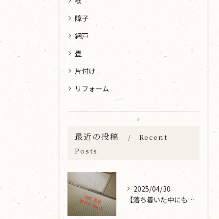
襖
障子
網戸
畳
片付け
リフォーム
最近の投稿
Recent
Posts
2025/04/30
【落ち着いた中にも華やかな雰囲気を】大分市で畳の表替えなら 張替本舗 金沢屋 坂ノ市店へ