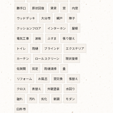
勝手口
原状回復
賃貸
窓
内窓
ウッドデッキ
大分市
網戸
障子
クッションフロア
インターホン
屋根
電気工事
波板
ふすま
張り替え
トイレ
雨樋
ブラインド
エクステリア
カーテン
ロールスクリーン
現状復帰
佐賀関
剪定
雨樋清掃
畳
リフォーム
お風呂
窓交換
張替え
クロス
表替え
外壁塗装
水回り
破れ
汚れ
劣化
新調
モダン
臼杵市