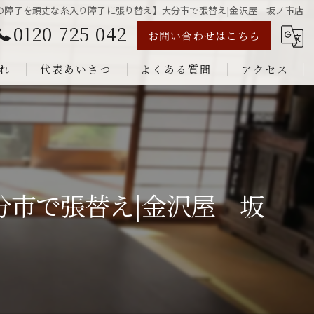
の障子を頑丈な糸入り障子に張り替え】大分市で張替え|金沢屋 坂ノ市店
0120-725-042
お問い合わせはこちら
れ
代表あいさつ
よくある質問
アクセス
市で張替え|金沢屋 坂