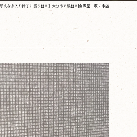
頑丈な糸入り障子に張り替え】大分市で張替え|金沢屋 坂ノ市店