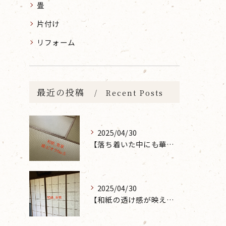
畳
片付け
リフォーム
最近の投稿
Recent Posts
2025/04/30
【落ち着いた中にも華やかな雰囲気を】大分市で畳の表替えなら 張替本舗 金沢屋 坂ノ市店へ
2025/04/30
【和紙の透け感が映えるとても素敵な空間に】大分市で障子の張り替えなら 張替本舗 金沢屋 坂ノ市店へ