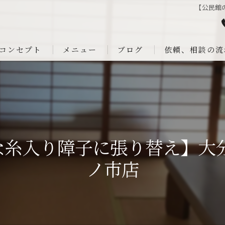
【公民館
コンセプト
メニュー
ブログ
依頼、相談の流
な糸入り障子に張り替え】大分
ノ市店