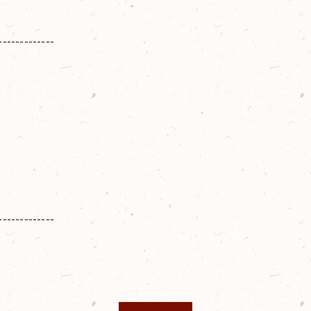
-------------
-------------