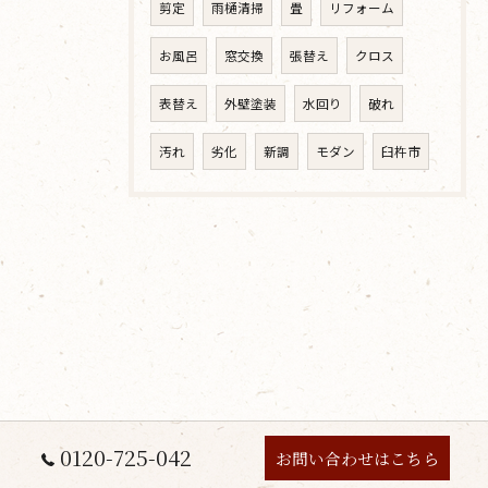
剪定
雨樋清掃
畳
リフォーム
お風呂
窓交換
張替え
クロス
表替え
外壁塗装
水回り
破れ
汚れ
劣化
新調
モダン
臼杵市
0120-725-042
お問い合わせはこちら