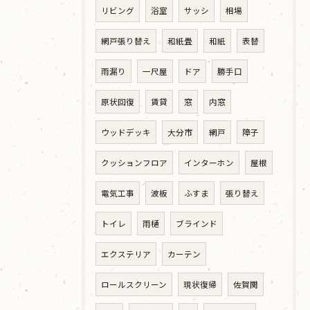
リビング
浴室
サッシ
相場
網戸張り替え
和紙畳
和紙
表替
雨漏り
一尺屋
ドア
勝手口
原状回復
賃貸
窓
内窓
ウッドデッキ
大分市
網戸
障子
クッションフロア
インターホン
屋根
電気工事
波板
ふすま
張り替え
トイレ
雨樋
ブラインド
エクステリア
カーテン
ロールスクリーン
現状復帰
佐賀関