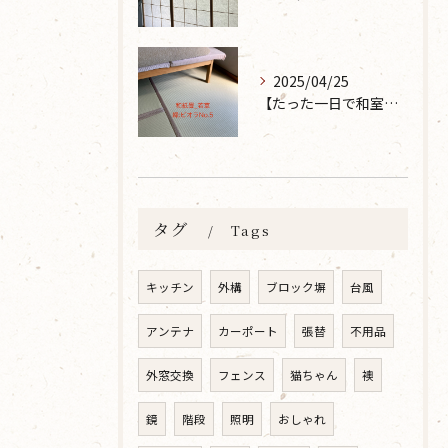
2025/04/25
【たった一日で和室が生まれ変わった話】畳の表替えなら 張替本舗 金沢屋 坂ノ市店へ
タグ
Tags
キッチン
外構
ブロック塀
台風
アンテナ
カーポート
張替
不用品
外窓交換
フェンス
猫ちゃん
襖
鏡
階段
照明
おしゃれ