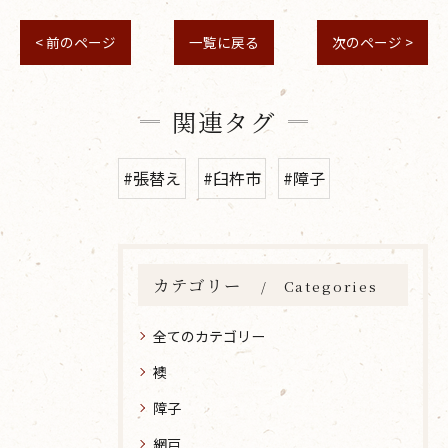
< 前のページ
一覧に戻る
次のページ >
関連タグ
#張替え
#臼杵市
#障子
カテゴリー
Categories
全てのカテゴリー
襖
障子
網戸