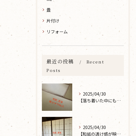
畳
片付け
リフォーム
最近の投稿
Recent
Posts
2025/04/30
【落ち着いた中にも華やかな雰囲気を】大分市で畳の表替えなら 張替本舗 金沢屋 坂ノ市店へ
2025/04/30
【和紙の透け感が映えるとても素敵な空間に】大分市で障子の張り替えなら 張替本舗 金沢屋 坂ノ市店へ